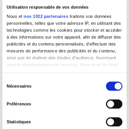
Utilisation responsable de vos données
Nous et
nos 1022 partenaires
traitons vos données
personnelles, telles que votre adresse IP, en utilisant des
technologies comme les cookies pour stocker et accéder
à des informations sur votre appareil, afin de diffuser des
publicités et du contenu personnalisés, d'effectuer des
mesures de performance des publicités et du contenu,
ainsi que de réaliser des études d’audience, favorisant
ainsi le développement de services. Vous avez le choix
quant à l'utilisation de vos données et à leurs finalités.
Vous pouvez modifier ou retirer votre consentement à
Sélection
Phase de stabilisation
tout moment en consultant la Déclaration relative aux
Nécessaires
du
cookies ou en cliquant sur l'icône de confidentialité.
consentement
Objectif de perte de poids atteint !
Préférences
Si vous le permettez, nous aimerions également :
Votre objectif de perte de poids est atteint. Votre plan
Collecter des informations sur votre localisation
diététique et vos compléments alimentaires sont adaptés
géographique qui peuvent être précises à plusieurs
Statistiques
progressivement sur 8 semaines. Votre poids se stabilise
mètres près